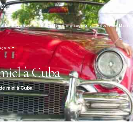
- 23:00pm
de La Havane
Forfaits de mariage
Hôtels de Maria
nçais
 miel à Cuba
e de miel à Cuba