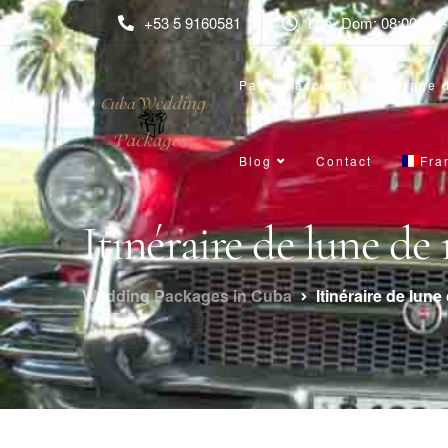
+53 5 9160581
Lun- Dom: 08:00am 
Page d’accueil
Mariage 
Blog
Contact
Fra
Itinéraire de lune de
Wedding Packages in Cuba
Itinéraire de lun