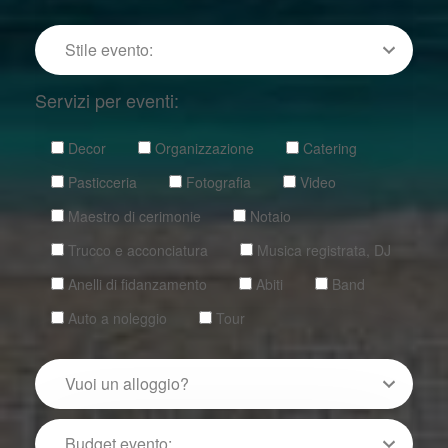
Servizi per eventi:
Decor
Organizzazione
Catering
Pasticceria
Fotografia
Video
Maestro di cerimonie
Notaio
Trucco e acconciatura
Musica registrata, DJ
Anelli di fidanzamento
Abiti
Band
Auto a noleggio
Tour