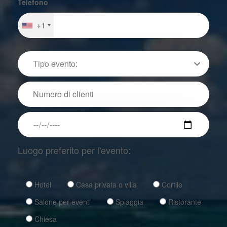
Telefono
+1
Luogo preferito per l'evento:
Hotel
Casa privata o villa
Cortile
Salone per eventi
Spiaggia
Ristorante
Chiesa