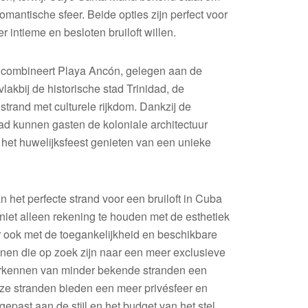
romantische sfeer. Beide opties zijn perfect voor
 intieme en besloten bruiloft willen.
 combineert Playa Ancón, gelegen aan de
lakbij de historische stad Trinidad, de
strand met culturele rijkdom. Dankzij de
dad kunnen gasten de koloniale architectuur
het huwelijksfeest genieten van een unieke
an het perfecte strand voor een bruiloft in Cuba
 niet alleen rekening te houden met de esthetiek
r ook met de toegankelijkheid en beschikbare
nen die op zoek zijn naar een meer exclusieve
verkennen van minder bekende stranden een
eze stranden bieden een meer privésfeer en
past aan de stijl en het budget van het stel.