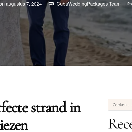
on augustus 7, 2024
CubaWeddingPackages Team
fecte strand in
Rec
iezen