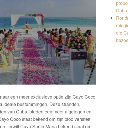
propo
Cuba
Rondr
reisgi
die C
bezo
 naar een meer exclusieve optie zijn Cayo Coco
a ideale bestemmingen. Deze stranden,
rden van Cuba, bieden een meer afgelegen en
ayo Coco staat bekend om zijn biodiversiteit
en, terwijl Cayo Santa María bekend staat om