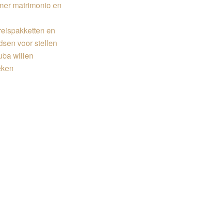
ner matrimonio en
eispakketten en
dsen voor stellen
uba willen
eken