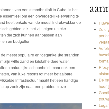
aan
plannen van een strandbruiloft in Cuba, is het
e essentieel om een ​​onvergetelijke ervaring te
land heeft enkele van de meest indrukwekkende
Huwel
bisch gebied, elk met zijn eigen unieke
Zo or
ten die zich kunnen aanpassen aan
perfe
ften en budgetten.
verja
Vereis
huwel
 de meest populaire en toegankelijke stranden
forma
 zijn witte zand en kristalheldere water.
Proxy
 alleen natuurlijke schoonheid, maar ook een
afsta
sten, van luxe resorts tot meer betaalbare
De br
wikkelde infrastructuur maakt het een handige
heerli
ie op zoek zijn naar een probleemloze
Goed
trouw
Lugar