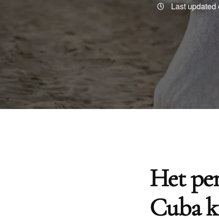
Last updated 
Het per
Cuba k