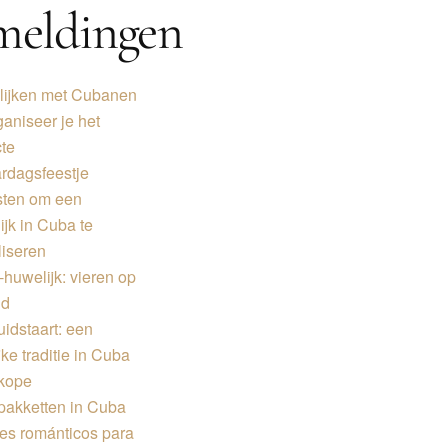
meldingen
ijken met Cubanen
ganiseer je het
cte
ardagsfeestje
ten om een ​​
ijk in Cuba te
liseren
-huwelijk: vieren op
nd
uidstaart: een
jke traditie in Cuba
kope
pakketten in Cuba
es románticos para