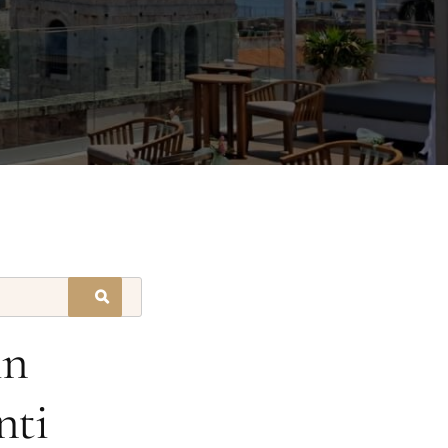
in
nti