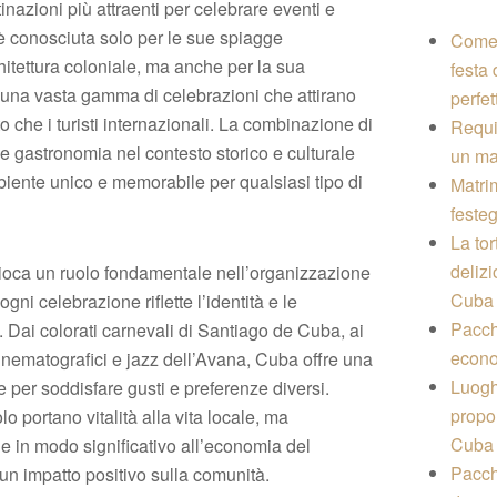
nazioni più attraenti per celebrare eventi e
n è conosciuta solo per le sue spiagge
Come 
hitettura coloniale, ma anche per la sua
festa
e una vasta gamma di celebrazioni che attirano
perfet
o che i turisti internazionali. La combinazione di
Requis
e gastronomia nel contesto storico e culturale
un ma
iente unico e memorabile per qualsiasi tipo di
Matri
feste
La tor
delizi
ioca un ruolo fondamentale nell’organizzazione
Cuba
ogni celebrazione riflette l’identità e le
Pacch
. Dai colorati carnevali di Santiago de Cuba, ai
econo
 cinematografici e jazz dell’Avana, Cuba offre una
Luogh
e per soddisfare gusti e preferenze diversi.
propor
o portano vitalità alla vita locale, ma
Cuba
e in modo significativo all’economia del
Pacche
un impatto positivo sulla comunità.