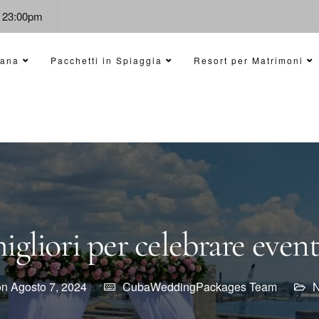
- 23:00pm
vana
Pacchetti in Spiaggia
Resort per Matrimoni
migliori per celebrare even
on Agosto 7, 2024
CubaWeddingPackages Team
N