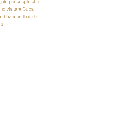
aggio per coppie che
ono visitare Cuba
iori banchetti nuziali
ba