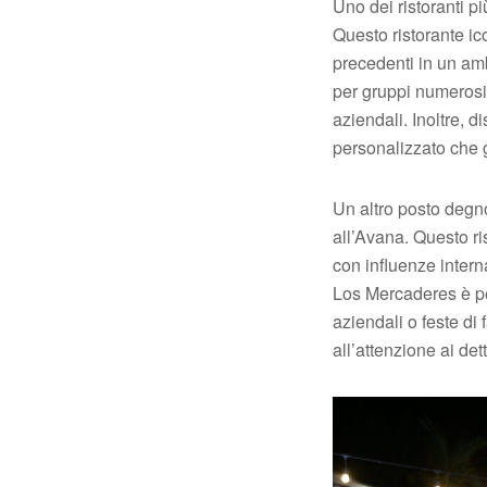
Uno dei ristoranti pi
Questo ristorante ic
precedenti in un am
per gruppi numerosi,
aziendali. Inoltre, d
personalizzato che 
Un altro posto degn
all’Avana. Questo r
con influenze intern
Los Mercaderes è pe
aziendali o feste di
all’attenzione ai det