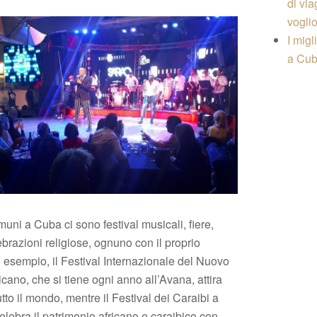
di vi
vogli
I migl
a Cu
muni a Cuba ci sono festival musicali, fiere,
ebrazioni religiose, ognuno con il proprio
d esempio, il Festival Internazionale del Nuovo
ano, che si tiene ogni anno all’Avana, attira
tutto il mondo, mentre il Festival dei Caraibi a
lebra il patrimonio africano e caraibico con