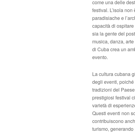
come una delle desti
festival. L’isola no
paradisiache e l’arc
capacità di ospitar
sia la gente del post
musica, danza, arte 
di Cuba crea un amb
evento.
La cultura cubana g
degli eventi, poiché 
tradizioni del Paese
prestigiosi festival
varietà di esperienz
Questi eventi non sol
contribuiscono anch
turismo, generando 