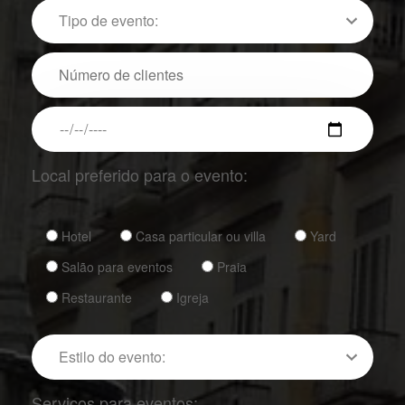
Local preferido para o evento:
Hotel
Casa particular ou villa
Yard
Salão para eventos
Praia
Restaurante
Igreja
Serviços para eventos: