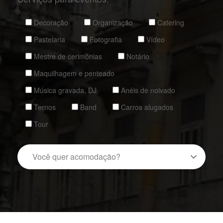
Decoração
Organização
Catering
Pastelaria
Fotografia
Vídeo
Mestre de cerimônias
Notário
Maquilhagem e penteado
Música gravada, DJ
Anéis de noivado
Ternos
Band
Carros alugados
Tour