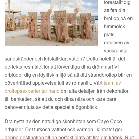
föreställt dig
att fira ditt
bröllop på en
himmelsk
plats,
omgiven av
vackra vita
sandstränder och kristallklart vatten? Detta hotell är det
perfekta resmålet för att förverkliga dina drömmar! Vi
erbjuder dig en idyllisk miljö så att ditt strandbröllop blir en
oöverträffad upplevelse full av romantik. Vårt
team av
bröllopsexperter tar hand
om alla detaljer, från dekoration
till banketten, så att du och dina nära och kära bara
behöver njuta av detta speciella ögonblick.
Dra nytta av den naturliga skönheten som Cayo Coco
erbjuder. Det turkosa vattnet och värmen i klimatet gör
denna destination till en perfekt plats att fira din kärlek. Njut