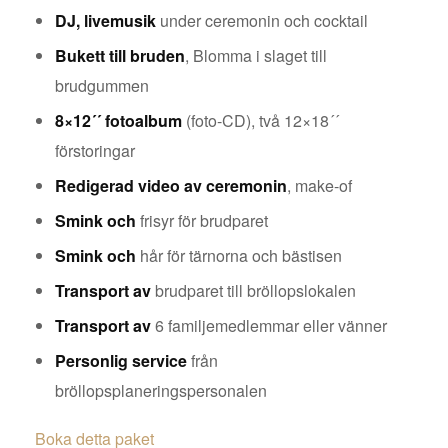
DJ, livemusik
under ceremonin och cocktail
Bukett till bruden
, Blomma i slaget till
brudgummen
8×12´´ fotoalbum
(foto-CD), två 12×18´´
förstoringar
Redigerad video av ceremonin
, make-of
Smink och
frisyr för brudparet
Smink och
hår för tärnorna och bästisen
Transport av
brudparet till bröllopslokalen
Transport av
6 familjemedlemmar eller vänner
Personlig service
från
bröllopsplaneringspersonalen
Boka detta paket