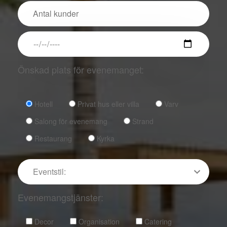
Önskad plats för evenemanget:
Hotell
Privat hus eller villa
Varv
Salong för evenemang
Strand
Restaurang
Kyrka
Evenemangstjänster:
Decor
Organisation
Catering