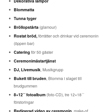
Dekorativa lampor
Blommatta
Tunna tyger
Bröllopstårta
(glamour)
Rostat bröd,
förrätter och drinkar vid ceremonin
(öppen bar)
Catering
för 50 gäster
Ceremonimästartjänst
DJ, Livemusik
, Musikgrupp
Bukett till bruden
, Blomma i slaget till
brudgummen
8×12´´ fotoalbum
(foto-CD), tre 12×18´´
förstoringar
Redigerad video av ceremonin
, make-of