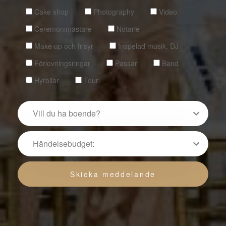
Cake shop
Photography
Video
Ceremonimästare
Notarie
Make up och frisyr
Inspelad musik, DJ
Förlovningsringar
Passar
Band
Hyrbilar
Tour