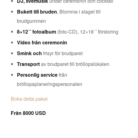
DJ, livemusik
under ceremonin och cocktail
Bukett till bruden
, Blomma i slaget till
brudgummen
8×12´´ fotoalbum
(foto-CD), 12×18´´ förstoring
Video från ceremonin
Smink och
frisyr för brudparet
Transport
av brudparet till bröllopslokalen
Personlig service
från
bröllopsplaneringspersonalen
Boka detta paket
Från 8000 USD