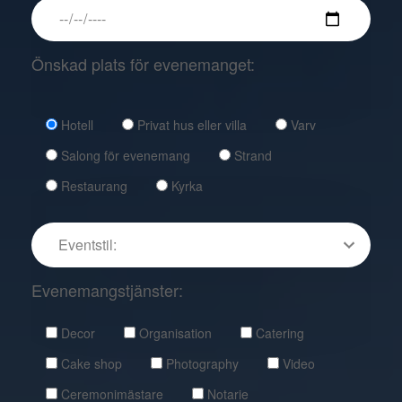
Önskad plats för evenemanget:
Hotell
Privat hus eller villa
Varv
Salong för evenemang
Strand
Restaurang
Kyrka
Evenemangstjänster:
Decor
Organisation
Catering
Cake shop
Photography
Video
Ceremonimästare
Notarie