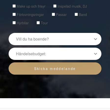
Make up och frisyr
Inspelad musik, DJ
Förlovningsringar
Passar
Band
Hyrbilar
Tour