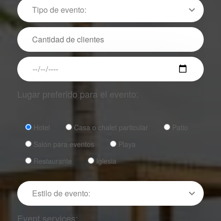
Lugar preferido para el evento:
Hotel
Casa o chalet particular
Patio
Salón para eventos
Playa
Restaurante
Iglesia
Event services: