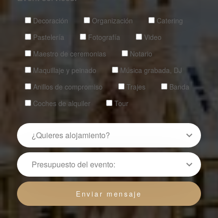
Decoración
Organización
Catering
Pastelería
Fotografía
Video
Maestro de ceremonias
Notario
Maquillaje y peinado
Música grabada, DJ
Anillos de compromiso
Trajes
Banda
Coches de alquiler
Tour