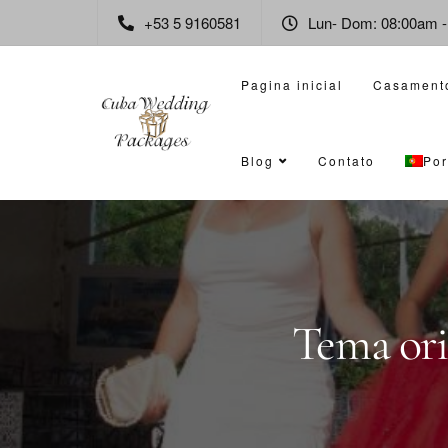
+53 5 9160581
Lun- Dom: 08:00am 
Pagina inicial
Casament
Blog
Contato
Por
Tema ori