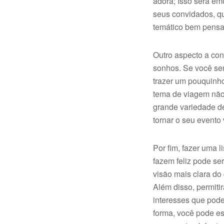
adora; Isso será e
seus convidados, q
temático bem pensa
Outro aspecto a con
sonhos. Se você sem
trazer um pouquinh
tema de viagem não
grande variedade de
tornar o seu evento
Por fim, fazer uma l
fazem feliz pode se
visão mais clara do
Além disso, permiti
interesses que pode
forma, você pode e