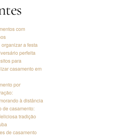
ntes
mentos com
nos
organizar a festa
versário perfeita
sitos para
lizar casamento em
ento por
ração:
orando à distância
o de casamento:
eliciosa tradição
uba
es de casamento