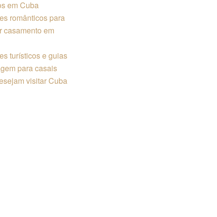
os em Cuba
es românticos para
r casamento em
s turísticos e guias
agem para casais
esejam visitar Cuba