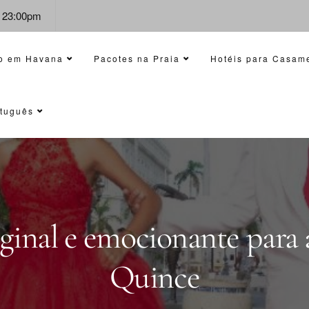
- 23:00pm
o em Havana
Pacotes na Praia
Hotéis para Casam
tuguês
ginal e emocionante para a
Quince