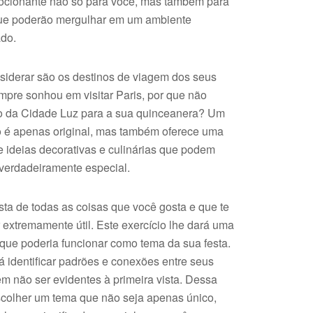
mocionante não só para você, mas também para
ue poderão mergulhar em um ambiente
do.
siderar são os destinos de viagem dos seus
pre sonhou em visitar Paris, por que não
o da Cidade Luz para a sua quinceanera? Um
 é apenas original, mas também oferece uma
 ideias decorativas e culinárias que podem
 verdadeiramente especial.
ista de todas as coisas que você gosta e que te
r extremamente útil. Este exercício lhe dará uma
 que poderia funcionar como tema da sua festa.
rá identificar padrões e conexões entre seus
m não ser evidentes à primeira vista. Dessa
scolher um tema que não seja apenas único,