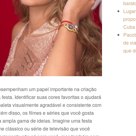
barat
Lugar
propo
Cuba
Pacote
de vi
que d
esempenham um papel importante na criação
festa. Identificar suas cores favoritas o ajudará
aleta visualmente agradável e consistente com
lém disso, os filmes e séries que você gosta
 ampla gama de ideias. Imagine uma festa
me clássico ou série de televisão que você