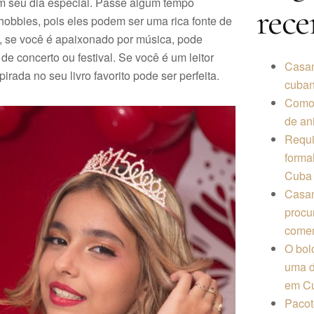
 em seu dia especial. Passe algum tempo
rece
obbies, pois eles podem ser uma rica fonte de
, se você é apaixonado por música, pode
e concerto ou festival. Se você é um leitor
Casa
pirada no seu livro favorito pode ser perfeita.
cuba
Como 
de ani
Requi
forma
Cuba
Casam
procu
comem
O bol
uma d
em C
Pacot