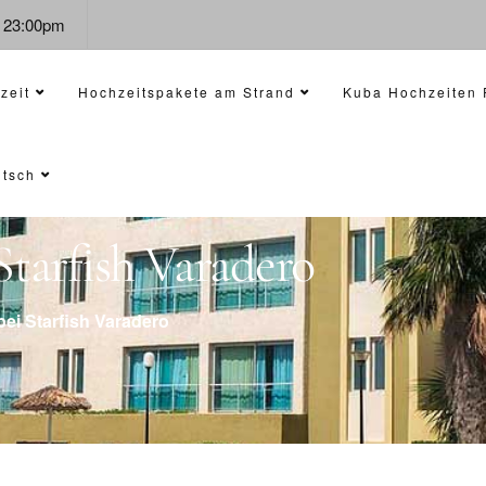
- 23:00pm
zeit
Hochzeitspakete am Strand
Kuba Hochzeiten 
tsch
Starfish Varadero
bei Starfish Varadero