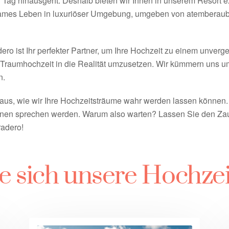
n Tag hinausgeht. Deshalb bieten wir Ihnen in unserem Resort 
insames Leben in luxuriöser Umgebung, umgeben von atembera
ero ist Ihr perfekter Partner, um Ihre Hochzeit zu einem unverg
r Traumhochzeit in die Realität umzusetzen. Wir kümmern uns um
n.
raus, wie wir Ihre Hochzeitsträume wahr werden lassen können
ionen sprechen werden. Warum also warten? Lassen Sie den Za
radero!
e sich unsere Hochzei