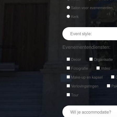
Salon voor evenementen
Kerk
Evenementendiensten:
Decor
Organisatie
Fotografie
Video
Make-up en kapsel
Verlovingsringen
Pa
Tour