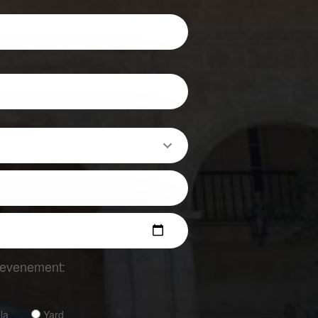
t evenement:
lla
Yard