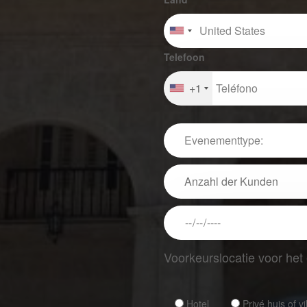
Telefoon
+1
Voorkeurslocatie voor he
Hotel
Privé huis of vi