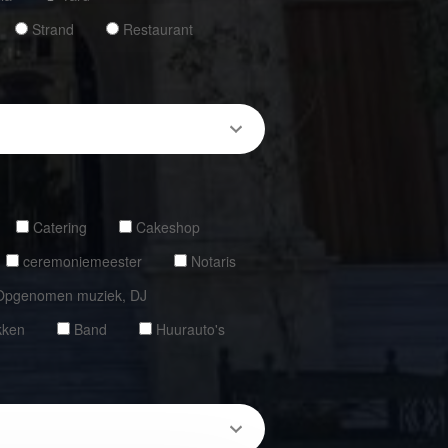
Strand
Restaurant
Catering
Cakeshop
ceremoniemeester
Notaris
Opgenomen muziek, DJ
kken
Band
Huurauto's